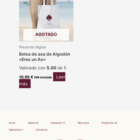
AGOTADO
Presente digital
Bolsa de asa de Algodón
«Eres un As»
Valorado con
5.00
de 5
Leer
10,95
€
IVA incluido
más
Inicio
Sobre mí
Asesoría 1:1
Recursos
Productos 🛒
Opiniones ⭐
Contacto