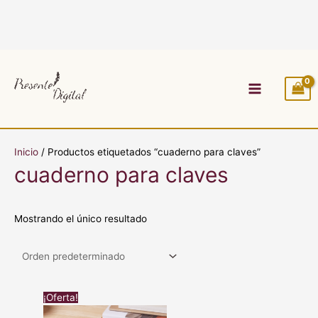
Ir
al
contenido
Main
Menu
Inicio
/ Productos etiquetados “cuaderno para claves”
cuaderno para claves
Mostrando el único resultado
El
El
¡Oferta!
precio
precio
original
actual