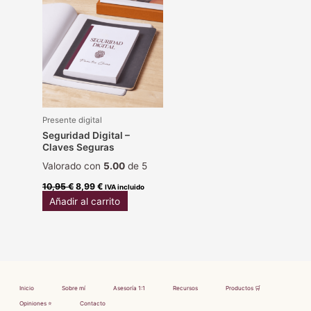
era:
es:
10,95 €.
8,99 €.
Presente digital
Seguridad Digital –
Claves Seguras
Valorado con
5.00
de 5
10,95
€
8,99
€
IVA incluido
Añadir al carrito
Inicio
Sobre mí
Asesoría 1:1
Recursos
Productos 🛒
Opiniones ⭐
Contacto